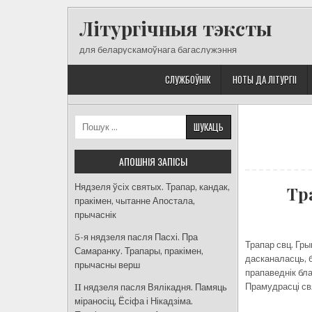
Skip
Літургічныя тэксты
to
content
для беларускамоўнага багаслужэння
СЛУЖБОЎНІК
НОТЫ ДА ЛІТУРГІІ
Пошук:
АПОШНІЯ ЗАПІСЫ
Нядзеля ўсіх святых. Трапар, кандак,
Тр
пракімен, чытанне Апостала,
прычаснік
5-я нядзеля пасля Пасхі. Пра
Трапар свц. Гры
Самаранку. Трапары, пракімен,
дасканаласць, 
прычасны верш
прапаведнік бла
Прамудрасці св
II нядзеля пасля Вялікадня. Памяць
міраносіц, Ёсіфа і Нікадзіма.