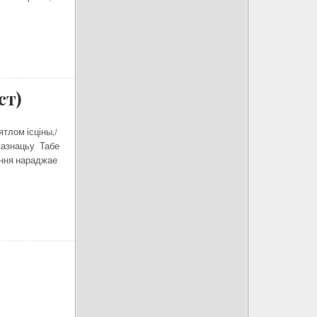
ст)
тлом ісціны,/
 пазнацьу Табе
ёння нараджае