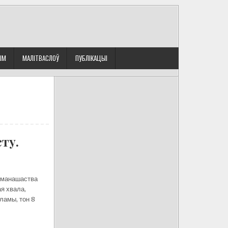
ЫМ
МАЛІТВАСЛОЎ
ПУБЛІКАЦЫІ
ту.
/ манашаства
я хвала,
ламы, тон 8