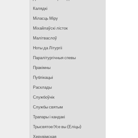
Калядкі
Міласць Міру
Міхайлаўскі лісток
Малітваслоў
Ноты да Літургіі
Паралітургічныя спевы
Пракімны
Публікацыі
Расклады
Службоўнік
Службы святым
Трапары і кандакі
Трысвятое/Усе вы (Еліцы)
Херувімская