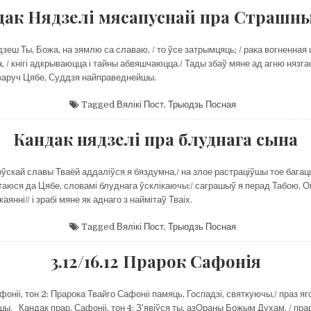
дак Нядзелі мясапуснай пра Страшны
дзеш Ты, Божа, на зямлю са славаю, / то ўсе затрымцяць; / рака вогненная
 / кнігі адкрываюцца і тайны абвяшчаюцца./ Тады збаў мяне ад агню нязгасн
варуч Цябе, Суддзя найправеднейшы.
Tagged
Вялікі Пост
,
Трыодзь Посная
Кандак нядзелі пра блуднага сына
оўскай славы Тваёй аддаліўся я бяздумна,/ на злое растраціўшы тое багац
ртаюся да Цябе, словамі блуднага ўсклікаючы:/ саграшыў я перад Табою, 
аянні// і зрабі мяне як аднаго з наймітаў Тваіх.
Tagged
Вялікі Пост
,
Трыодзь Посная
3.12/16.12 Прарок Сафонія
фоніі, тон 2: Прарока Твайго Сафоніі памяць, Госпадзі, святкуючы,/ праз яг
шы. Кандак прар. Сафоніі, тон 4: З’явіўся ты, азОраны Божым Духам, / пра