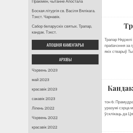
Пракімен, чытанне Апостала
Боская літургія св. Васіля Вялікага.
Тэкст. Чарнавік.
Тр
Сабор беларускіх святых. Трапар,
кандак. Тэкст.
Трапар Нядзелі 
АПОШНІЯ КАМЕНТАРЫІ
прабачэння за г
якіх стварыў Ты
АРХІВЫ
Чэрвень 2023
май 2023
Кандак
красавік 2023
сакавік 2023
тон 6: Прамудра
уразумі сэрца м
Ліпень 2022
ўсклікаць да Ця
Чэрвень 2022
красавік 2022