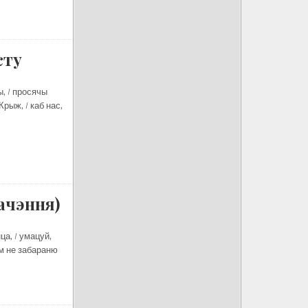
сту
, / просячы
рыж, / каб нас,
ачэння)
а, / умацуй,
ім не забараню