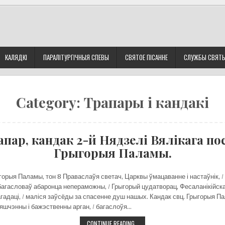
КАЛЯДКІ
ПАРАЛІТУРГІЧНЫЯ СПЕВЫ
СВЯТОЕ ПІСАННЕ
СЛУЖБЫ СВЯТ
Category:
Трапары і кандакі
апар, кандак 2-й Нядзелі Вялікага пос
Грыгорыя Паламы.
горыя Паламы, тон 8 Праваслаўя светач, Царквы ўмацаванне і настаўнік, 
багасловаў абаронца непераможны, / Грыгорый цудатворац, Фесаланікійска
гадаці, / маліся заўсёды за спасенне душ нашых. Кандак свц. Грыгорыя Па
яшчэнны і бажэственны арган, / багаслоўя…
ТРАПАР,
CONTINUE READING…