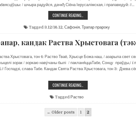
бвясціўшы: / шчыра радуйся, дачкђ Сіёна Іерусалімская, і прапаведуй: //…
3.12/16.12
CONTINUE READING…
ПРАРОК
САФОНІЯ
Tagged
3.12/16.12
,
Сафонія
,
Трапар прароку
апар, кандак Раства Хрыстовага (тэк
ства Хрыстовага, тон 4: Раство Тваё, Хрысце Божа наш, / азарыла свет свя
жыцелі зорак / зоркаю наву́чаны былі / пакланя́ццаТабе, Сонцу праўды,/ í
// Госпадзі, слава Табе. Кандак Свята Раства Хрыстовага, тон 3: Дзева с
ТРАПАР,
CONTINUE READING…
КАНДАК
РАСТВА
ХРЫСТОВАГА
Tagged
Раство
(ТЭКСТ)
цыя
← Older posts
1
2