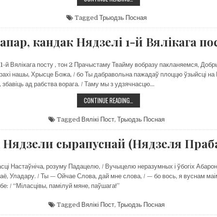
КАНДАК
2-
Й
Tagged
Трыодзь Посная
НЯДЗЕЛІ
ВЯЛІКАГА
ПОСТУ.
апар, кандак Нядзелі 1-й Вялікага по
ГРЫГОРЫЯ
ПАЛАМЫ.
1-й Вялікага посту , тон 2 Прачыстаму Твайму вобразу пакланяемся, Добры
рахі нашы, Хрысце Божа, / бо Ты дабравольна пажадаў плоццю ўзыйсці на К
, збавіць ад рабства ворага. / Таму мы з удзячнасцю…
ТРАПАР,
CONTINUE READING…
КАНДАК
НЯДЗЕЛІ
1-
Tagged
Вялікі Пост
,
Трыодзь Посная
Й
ВЯЛІКАГА
ПОСТУ
 Нядзели сырапуснай (Нядзеля Праб
сці Настаўніча, розуму Падацелю, / Вучыцелю неразумных і ўбогіх Абаронц
аё, Уладару. / Ты — Ойчае Слова, дай мне слова, / — бо вось, я вуснам ма
бе: / “Міласцівы, памілуй мяне, паўшага!”
Tagged
Вялікі Пост
,
Трыодзь Посная