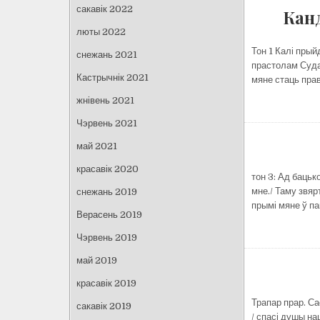
сакавік 2022
Кан
люты 2022
Тон 1 Калі прый
снежань 2021
прастолам Суда,
Кастрычнік 2021
мяне стаць пра
жнівень 2021
Чэрвень 2021
май 2021
красавік 2020
тон 3: Ад бацьк
мне./ Таму звя
снежань 2019
прымі мяне ў пак
Верасень 2019
Чэрвень 2019
май 2019
красавік 2019
Трапар прар. Са
сакавік 2019
/ спасі душы на