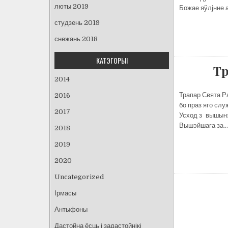
люты 2019
Божае яўлјнне а
студзень 2019
снежань 2018
КАТЭГОРЫІ
Тр
2014
Трапар Свята Ра
2016
бо праз яго слу
2017
Усход з вышынí.
Вышэйшага за…
2018
2019
2020
Uncategorized
Навіга
Ірмасы
па
запісах
Антыфоны
Дастойна ёсць і задастойнікі