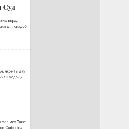
 Суд
 цячэ перад
ага // і спадобі
це, якое Ты даў
Ойча шчодры,/
о молімся Табе:
рок Сафоніе,/