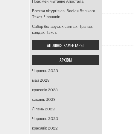
Пракімен, чытанне Апостала
Боская літургія св. Васіля Вялікага.
Тэкст. Чарнавік.
Сабор беларускіх святых. Трапар,
кандак. Тэкст.
АПОШНІЯ КАМЕНТАРЫІ
АРХІВЫ
Чэрвень 2023
май 2023
красавік 2023
сакавік 2023
Ліпень 2022
Чэрвень 2022
красавік 2022