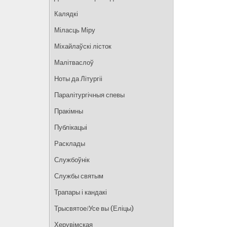
Калядкі
Міласць Міру
Міхайлаўскі лісток
Малітваслоў
Ноты да Літургіі
Паралітургічныя спевы
Пракімны
Публікацыі
Расклады
Службоўнік
Службы святым
Трапары і кандакі
Трысвятое/Усе вы (Еліцы)
Херувімская