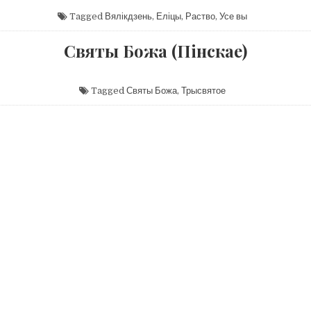
Tagged
Вялікдзень
,
Еліцы
,
Раство
,
Усе вы
Святы Божа (Пінскае)
Tagged
Святы Божа
,
Трысвятое