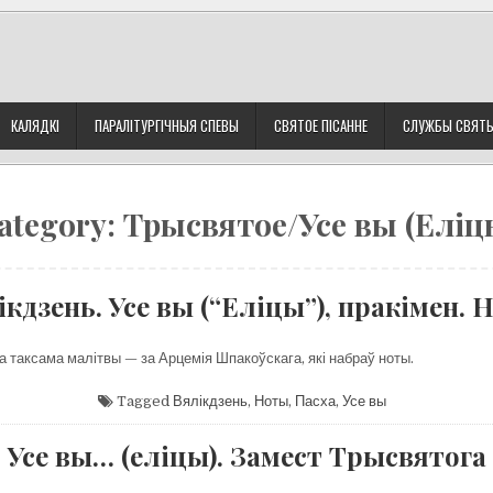
КАЛЯДКІ
ПАРАЛІТУРГІЧНЫЯ СПЕВЫ
СВЯТОЕ ПІСАННЕ
СЛУЖБЫ СВЯТ
ategory:
Трысвятое/Усе вы (Еліц
ікдзень. Усе вы (“Еліцы”), пракімен. 
а таксама малітвы — за Арцемія Шпакоўскага, які набраў ноты.
Tagged
Вялікдзень
,
Ноты
,
Пасха
,
Усе вы
Усе вы… (еліцы). Замест Трысвятога