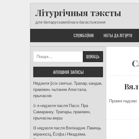
Skip
Літургічныя тэксты
to
content
для беларускамоўнага багаслужэння
СЛУЖБОЎНІК
НОТЫ ДА ЛІТУРГІІ
Пошук:
C
АПОШНІЯ ЗАПІСЫ
Нядзеля ўсіх святых. Трапар, кандак,
Вял
пракімен, чытанне Апостала,
прычаснік
Промні падзякі 
5-я нядзеля пасля Пасхі. Пра
Самаранку. Трапары, пракімен,
прычасны верш
II нядзеля пасля Вялікадня. Памяць
міраносіц, Ёсіфа і Нікадзіма.