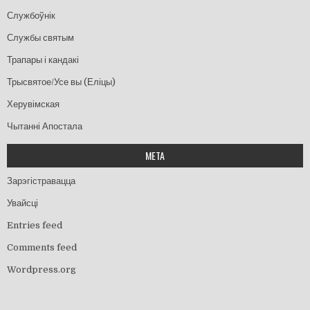
Службоўнік
Службы святым
Трапары і кандакі
Трысвятое/Усе вы (Еліцы)
Херувімская
Чытанні Апостала
МЕТА
Зарэгістравацца
Увайсці
Entries feed
Comments feed
Wordpress.org