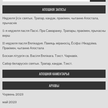
АПОШНІЯ ЗАПІСЫ
Нядзеля ўсіх святых. Трапар, кандак, пракімен, чытанне Апостала,
прычаснік
5-я нядзеля пасля Пасхі. Пра Самаранку. Трапары, пракімен, прычасны
верш
II нядзеля пасля Вялікадня. Памяць міраносіц, Ёсіфа і Нікадзіма.
Пракімен, чытанне Апостала
Боская літургія св. Васіля Вялікага. Тэкст. Чарнавік.
Сабор беларускіх святых. Трапар, кандак. Тэкст.
АПОШНІЯ КАМЕНТАРЫІ
АРХІВЫ
Чэрвень 2023
май 2023