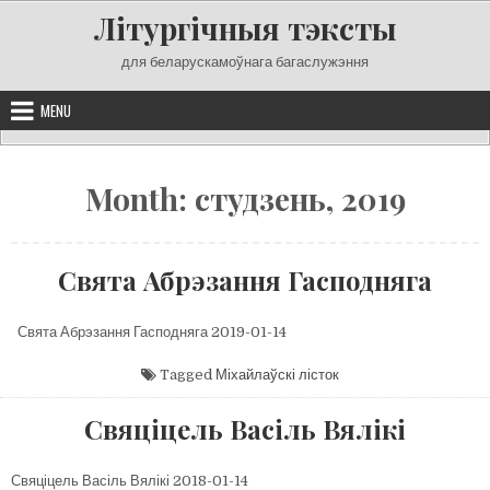
Skip
Літургічныя тэксты
to
content
для беларускамоўнага багаслужэння
MENU
Month:
студзень, 2019
Свята Абрэзання Гасподняга
Свята Абрэзання Гасподняга 2019-01-14
Tagged
Міхайлаўскі лісток
Свяціцель Васіль Вялікі
Свяціцель Васіль Вялікі 2018-01-14