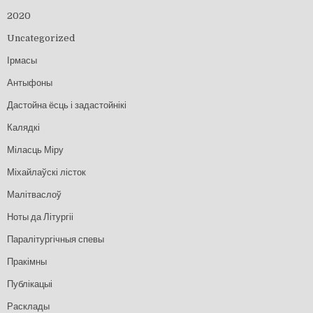
2020
Uncategorized
Ірмасы
Антыфоны
Дастойна ёсць і задастойнікі
Калядкі
Міласць Міру
Міхайлаўскі лісток
Малітваслоў
Ноты да Літургіі
Паралітургічныя спевы
Пракімны
Публікацыі
Расклады