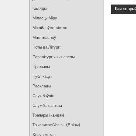
Калядкі
Міласць Міру
Міхайлаўскі лісток
Малітваслоў
Ноты да Літургіі
Паралітургічныя спевы
Пракімны
Публікацыі
Расклады
Службоўнік
Службы святым
Трапары і кандакі
Трысвятое/Усе вы (Еліцы)
Херувімская