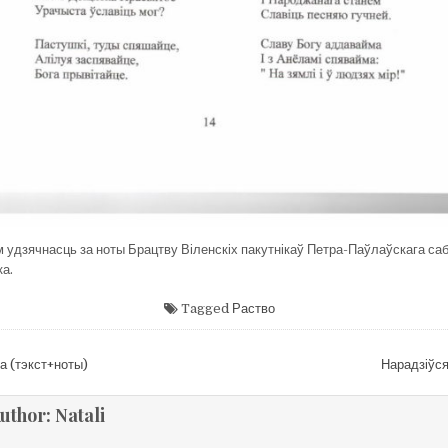
м удзячнасць за ноты Брацтву Віленскіх пакутнікаў Петра-Паўлаўскага саб
ка.
Tagged
Раство
цыя
а (тэкст+ноты)
Нарадзіўс
uthor:
Natali