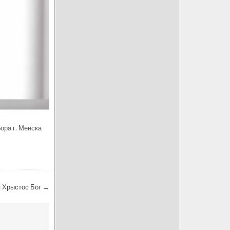
ора г. Менска
я Хрыстос Бог →