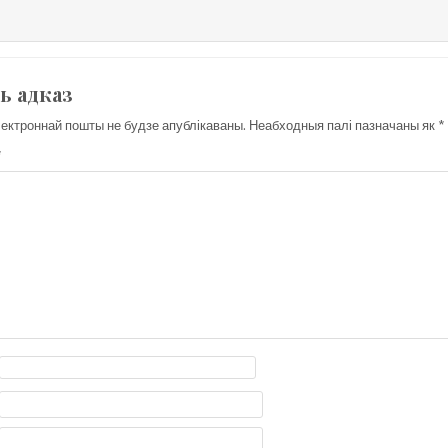
ь адказ
ектроннай пошты не будзе апублікаваны.
Неабходныя палі пазначаны як
*
*