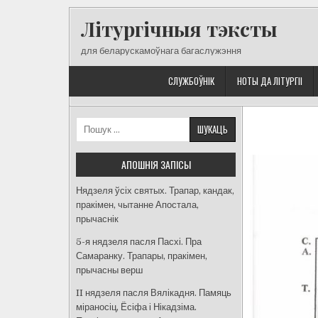
Skip
Літургічныя тэксты
to
content
для беларускамоўнага багаслужэння
СЛУЖБОЎНІК
НОТЫ ДА ЛІТУРГІІ
Пошук:
АПОШНІЯ ЗАПІСЫ
Нядзеля ўсіх святых. Трапар, кандак,
пракімен, чытанне Апостала,
прычаснік
5-я нядзеля пасля Пасхі. Пра
Самаранку. Трапары, пракімен,
прычасны верш
II нядзеля пасля Вялікадня. Памяць
міраносіц, Ёсіфа і Нікадзіма.