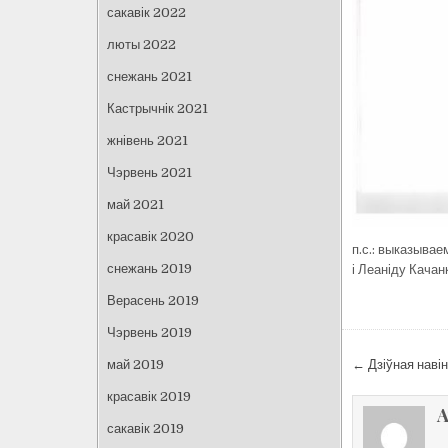
сакавік 2022
люты 2022
снежань 2021
Кастрычнік 2021
жнівень 2021
Чэрвень 2021
май 2021
красавік 2020
п.с.: выказывае
снежань 2019
і Леаніду Качан
Верасень 2019
Чэрвень 2019
Навіга
май 2019
← Дзіўная навін
па
красавік 2019
запісах
A
сакавік 2019