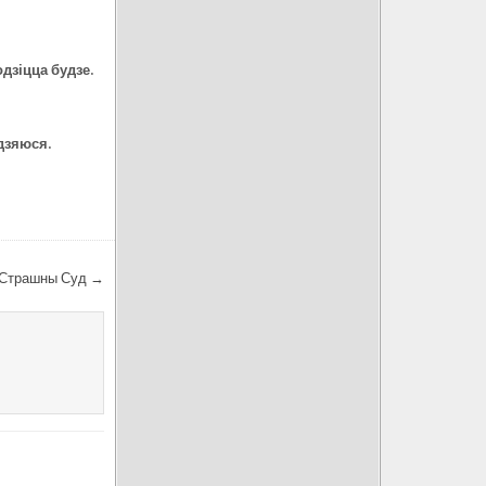
о
дзіцца будзе.
адзяюся.
а Страшны Суд →