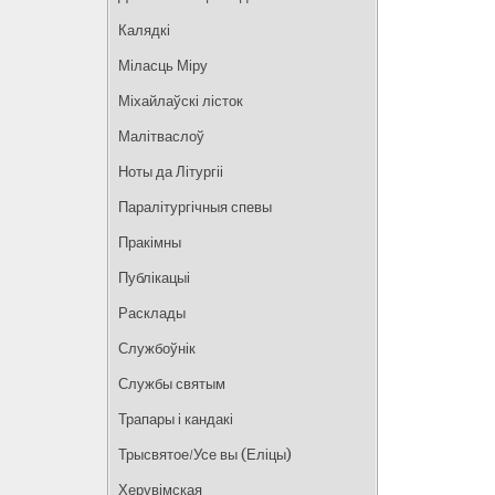
Калядкі
Міласць Міру
Міхайлаўскі лісток
Малітваслоў
Ноты да Літургіі
Паралітургічныя спевы
Пракімны
Публікацыі
Расклады
Службоўнік
Службы святым
Трапары і кандакі
Трысвятое/Усе вы (Еліцы)
Херувімская