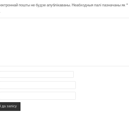
ектроннай пошты не будзе апублікаваны.
Неабходныя палі пазначаны як
*
*