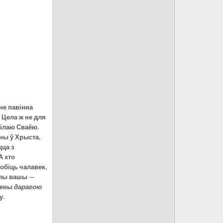
 не павінна
 Ц
ела ж не для
 сілаю Сваёю.
ны ў Хрыста,
цца з
А хто
обіць чалавек,
лы вашы —
лены
дарагою
у.