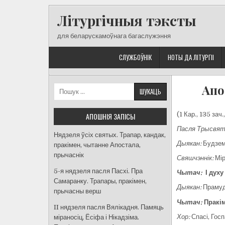
Skip
Літургічныя тэксты
to
content
для беларускамоўнага багаслужэння
СЛУЖБОЎНІК
НОТЫ ДА ЛІТУРГІІ
Апо
Пошук:
(1 Кар., 135 зач.
АПОШНІЯ ЗАПІСЫ
Пасля Трысвят
Нядзеля ўсіх святых. Трапар, кандак,
Дыякан:
Будзем
пракімен, чытанне Апостала,
прычаснік
Свяшчэннік:
Мір
5-я нядзеля пасля Пасхі. Пра
Чытач:
І духу
Самаранку. Трапары, пракімен,
Дыякан:
Прамуд
прычасны верш
Чытач:
Пракім
II нядзеля пасля Вялікадня. Памяць
Хор:
Спасі, Госп
міраносіц, Ёсіфа і Нікадзіма.