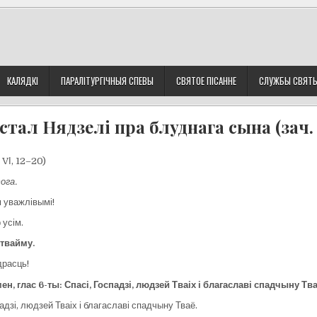
КАЛЯДКІ
ПАРАЛІТУРГІЧНЫЯ СПЕВЫ
СВЯТОЕ ПІСАННЕ
СЛУЖБЫ СВЯТ
стал Нядзелі пра блуднага сына (зач. 1
, VІ, 12–20)
ога.
 уважлівымі!
 усім.
 твайму.
расць!
ен, глас 6-ты:
Спасі, Госпадзі, людзей Тваіх і
благаславі спадчыну Тв
адзі, людзей Тваіх і благаславі спадчыну Тваё.