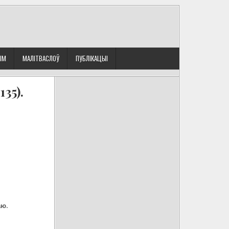
ЫМ
МАЛІТВАСЛОЎ
ПУБЛІКАЦЫІ
35).
аю.