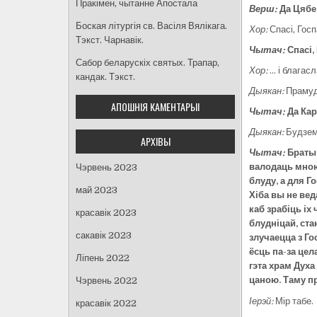
Пракімен, чытанне Апостала
Верш:
Да Цябе
Боская літургія св. Васіля Вялікага.
Хор:
Спасі, Госп
Тэкст. Чарнавік.
Чытач:
Спасі,
Сабор беларускіх святых. Трапар,
Хор:
… і благас
кандак. Тэкст.
Дыякан:
Прамуд
АПОШНІЯ КАМЕНТАРЫІ
Чытач:
Да Кар
Дыякан:
Будзем
АРХІВЫ
Чытач:
Брат
ы
валодаць мною.
Чэрвень 2023
бл
уду, а для Г
май 2023
Хіб
а вы не в
ед
каб зрабіць іх 
красавік 2023
блудн
іцай, ста
сакавік 2023
злуч
аецца з Го
ёсць па-за ц
ел
Ліпень 2022
гэта храм Духа
цан
ою. Таму п
Чэрвень 2022
Іерэй:
Мір табе.
красавік 2022