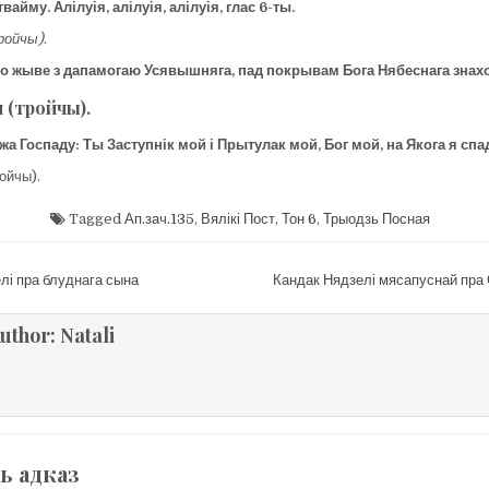
твайму. Алілуія, алілуія, алілуія, глас 6-ты.
ройчы)
.
то жыве з дапамогаю Усявышняга, пад покрывам Бога Нябеснага знах
 (тройчы).
жа Госпаду: Ты Заступнік мой і Прытулак мой, Бог мой, на Якога я сп
ойчы).
Tagged
Ап.зач.135
,
Вялікі Пост
,
Тон 6
,
Трыодзь Посная
цыя
лі пра блуднага сына
Кандак Нядзелі мясапуснай пр
uthor:
Natali
ь адказ