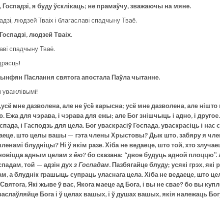
, Госпадзі, я буду ўсклікаць; не прамаўчу, зважаючы на мяне
.
адзі, людзей Тваіх і благаславі спадчыну Тваё.
 Госпадзі, людзей Тваіх.
лаві спадчыну Тваё.
расць!
ынфян Паслання святога апостала Паўла чытанне.
 уважлівымі!
,усё мне дазв
олена, але не ўсё карысна; усё мне дазволена, але нішто
 Ежа для чэрава, і чэрава для ежы; але Бог знішчыць і адно, і другое.
оспада, і Гасподзь для ц
ела. Бог уваскрас
іў Госпада, уваскрас
іць і нас
аеце, што ц
елы вашы — гэта чл
ены Хрыстовы? Дык што, забяр
у я чл
е
чл
енамі блудн
іцы? Ні ў якім разе. Хіб
а не в
едаеце, што той, хто злуч
ае
н
овіцца адным ц
елам
з ёю
? бо ск
азана: “дв
ое будуць адной пл
оццю”. 
спадам, той — адзін дух
з Госпадам
. Пазбяг
айце бл
уду; усякі грэх, які р
ам, а блудн
ік граш
ыць с
упраць ул
аснага ц
ела. Хіб
а не в
едаеце, што ц
е
 Святога, Які жыв
е ў вас, Якога м
аеце ад Бога, і вы не свае? бо вы к
уп
раслаўл
яйце Бога і ў ц
елах вашых, і ў д
ушах вашых, якія нал
ежаць Бог