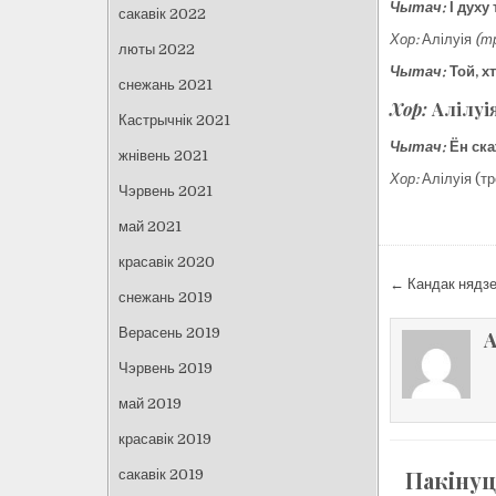
Чытач:
І духу 
сакавік 2022
Хор:
Алілуія
(т
люты 2022
Чытач:
Той, х
снежань 2021
Хор:
Алілуія
Кастрычнік 2021
Чытач:
Ён ска
жнівень 2021
Хор:
Алілуія (тр
Чэрвень 2021
май 2021
красавік 2020
Навіга
← Кандак нядзе
снежань 2019
па
запісах
Верасень 2019
A
Чэрвень 2019
май 2019
красавік 2019
Пакінуц
сакавік 2019