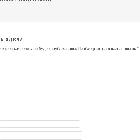
ь адказ
ектроннай пошты не будзе апублікаваны.
Неабходныя палі пазначаны як
*
*