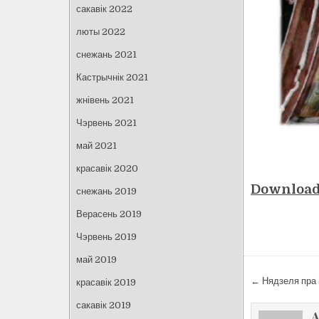
сакавік 2022
люты 2022
снежань 2021
Кастрычнік 2021
жнівень 2021
Чэрвень 2021
май 2021
красавік 2020
Downloa
снежань 2019
Верасень 2019
Чэрвень 2019
май 2019
Навіга
← Нядзеля пра 
красавік 2019
па
сакавік 2019
запісах
A