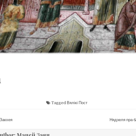
d
Tagged
Вялікі Пост
цыя
Закхея
Нядзеля пра 
uthor:
Мацей Заяц