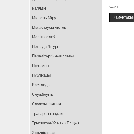
Сайт
Калядкі
Міласць Міру
Міхайлаўскі лісток
Малітваслоў
Ноты да Літургіі
Паралітургічныя спевы
Пракімны
Публікацыі
Расклады
Службоўнік
Службы святым
Трапары і кандакі
Трысвятое/Усе вы (Еліцы)
Херувімская