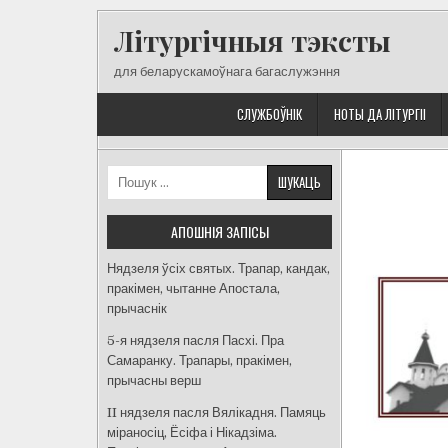
Skip
Літургічныя тэксты
to
content
для беларускамоўнага багаслужэння
СЛУЖБОЎНІК
НОТЫ ДА ЛІТУРГІІ
Пошук:
АПОШНІЯ ЗАПІСЫ
Нядзеля ўсіх святых. Трапар, кандак,
пракімен, чытанне Апостала,
прычаснік
5-я нядзеля пасля Пасхі. Пра
Самаранку. Трапары, пракімен,
прычасны верш
II нядзеля пасля Вялікадня. Памяць
міраносіц, Ёсіфа і Нікадзіма.