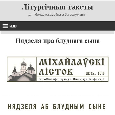
Skip
Літургічныя тэксты
to
content
для беларускамоўнага багаслужэння
MENU
Нядзеля пра блуднага сына