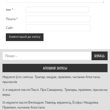
Імя
*
Пошта
*
Сайт
Пошук:
АПОШНІЯ ЗАПІСЫ
Нядзеля ўсіх святых. Трапар, кандак, пракімен, чытанне Апостала,
прычаснік
5-я нядзеля пасля Пасхі. Пра Самаранку. Трапары, пракімен, прычасны
верш
II нядзеля пасля Вялікадня. Памяць міраносіц, Ёсіфа і Нікадзіма.
Пракімен, чытанне Апостала