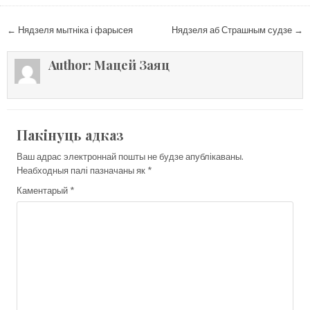
Навігацыя
← Нядзеля мытніка і фарысея
Нядзеля аб Страшным судзе →
па
запісах
Author:
Мацей Заяц
Пакінуць адказ
Ваш адрас электроннай пошты не будзе апублікаваны.
Неабходныя палі пазначаны як
*
Каментарый
*