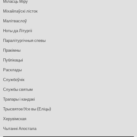
Міласць Міру
Міхайлаўскі лісток
Малітваслоў
Ноты да Літургіі
Паралітургічныя спевы
Пракімны
Публікацыі
Расклады
Службоўнік
Службы святым
Трапары і кандакі
Трысвятое/Усе вы (Еліцы)
Херувімская
Чытанні Апостала