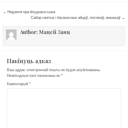
Навігацыя
← Нядзеля пра блуднага сына
па
Сабор святых і баганосных айцоў, поснікаў, манахаў →
запісах
Author:
Мацей Заяц
Пакінуць адказ
Ваш адрас электроннай пошты не будзе апублікаваны.
Неабходныя палі пазначаны як
*
Каментарый
*