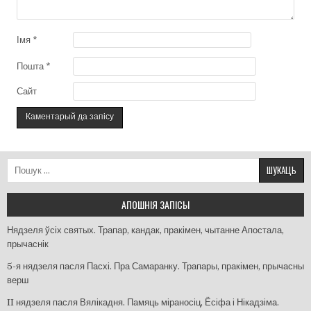
Імя
*
Пошта
*
Сайт
Пошук:
АПОШНІЯ ЗАПІСЫ
Нядзеля ўсіх святых. Трапар, кандак, пракімен, чытанне Апостала,
прычаснік
5-я нядзеля пасля Пасхі. Пра Самаранку. Трапары, пракімен, прычасны
верш
II нядзеля пасля Вялікадня. Памяць міраносіц, Ёсіфа і Нікадзіма.