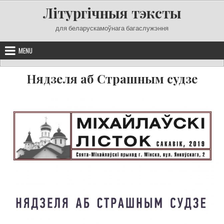
Skip
Літургічныя тэксты
to
content
для беларускамоўнага багаслужэння
MENU
Нядзеля аб Страшным судзе