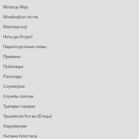
Міласць Міру
Міхайлаўскі лісток
Малітваслоў
Ноты да Літургіі
Паралітургічныя спевы
Пракімны
Публікацыі
Расклады
Службоўнік
Службы святым
Трапары і кандакі
Трысвятое/Усе вы (Еліцы)
Херувімская
Чытанні Апостала