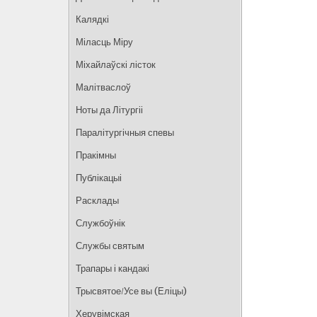
Калядкі
Міласць Міру
Міхайлаўскі лісток
Малітваслоў
Ноты да Літургіі
Паралітургічныя спевы
Пракімны
Публікацыі
Расклады
Службоўнік
Службы святым
Трапары і кандакі
Трысвятое/Усе вы (Еліцы)
Херувімская