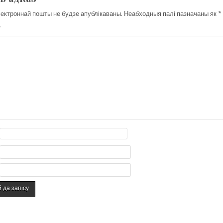
ектроннай пошты не будзе апублікаваны.
Неабходныя палі пазначаны як
*
*