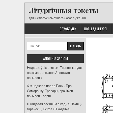
Skip
Літургічныя тэксты
to
content
для беларускамоўнага багаслужэння
СЛУЖБОЎНІК
НОТЫ ДА ЛІТУРГІІ
Пошук:
АПОШНІЯ ЗАПІСЫ
Нядзеля ўсіх святых. Трапар, кандак,
пракімен, чытанне Апостала,
прычаснік
5-я нядзеля пасля Пасхі. Пра
Самаранку. Трапары, пракімен,
прычасны верш
II нядзеля пасля Вялікадня. Памяць
міраносіц, Ёсіфа і Нікадзіма.