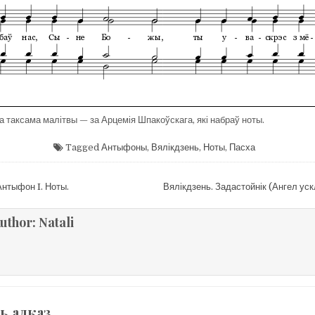
а таксама малітвы — за Арцемія Шпакоўскага, які набраў ноты.
Tagged
Антыфоны
,
Вялікдзень
,
Ноты
,
Пасха
цыя
Антыфон I. Ноты.
Вялікдзень. Задастойнік (Ангел ус
uthor:
Natali
ь адказ