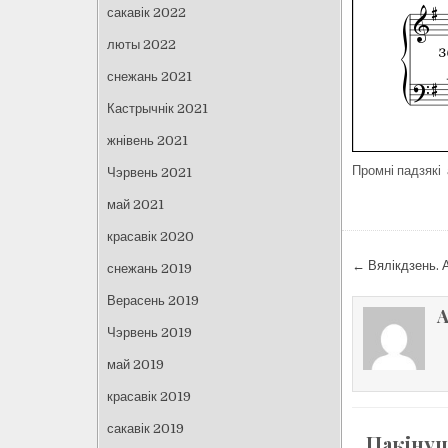
сакавік 2022
люты 2022
снежань 2021
Кастрычнік 2021
жнівень 2021
Промні падзякі 
Чэрвень 2021
май 2021
красавік 2020
Навіга
← Вялікдзень. 
снежань 2019
па
Верасень 2019
запісах
A
Чэрвень 2019
май 2019
красавік 2019
сакавік 2019
Пакінуц