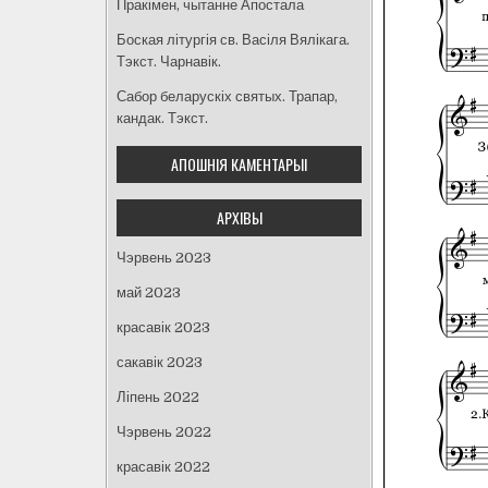
Пракімен, чытанне Апостала
Боская літургія св. Васіля Вялікага.
Тэкст. Чарнавік.
Сабор беларускіх святых. Трапар,
кандак. Тэкст.
АПОШНІЯ КАМЕНТАРЫІ
АРХІВЫ
Чэрвень 2023
май 2023
красавік 2023
сакавік 2023
Ліпень 2022
Чэрвень 2022
красавік 2022