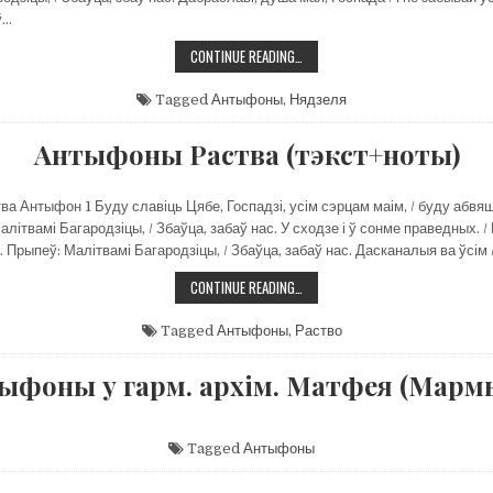
ў…
АНТЫФОНЫ
CONTINUE READING…
1,
2
НЯДЗЕЛЬНЫЯ
Tagged
Антыфоны
,
Нядзеля
(ТЭКСТ)
Антыфоны Раства (тэкст+ноты)
а Антыфон 1 Буду славіць Цябе, Госпадзі, усім сэрцам маім, / буду абвя
алітвамі Багародзіцы, / Збаўца, забаў нас. У сходзе і ў сонме праведных. /
 Прыпеў: Малітвамі Багародзіцы, / Збаўца, забаў нас. Дасканалыя ва ўсім 
АНТЫФОНЫ
CONTINUE READING…
РАСТВА
(ТЭКСТ+НОТЫ)
Tagged
Антыфоны
,
Раство
ыфоны у гарм. архім. Матфея (Марм
Tagged
Антыфоны