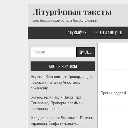
Skip
Літургічныя тэксты
to
content
для беларускамоўнага багаслужэння
СЛУЖБОЎНІК
НОТЫ ДА ЛІТУРГІІ
Пошук:
АПОШНІЯ ЗАПІСЫ
Нядзеля ўсіх святых. Трапар, кандак,
пракімен, чытанне Апостала,
прычаснік
Промні падзякі 
5-я нядзеля пасля Пасхі. Пра
Самаранку. Трапары, пракімен,
прычасны верш
II нядзеля пасля Вялікадня. Памяць
міраносіц, Ёсіфа і Нікадзіма.