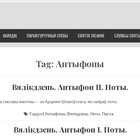
КАЛЯДКІ
ПАРАЛІТУРГІЧНЫЯ СПЕВЫ
СВЯТОЕ ПІСАННЕ
СЛУЖБЫ СВЯТ
Tag:
Антыфоны
Вялікдзень. Антыфон II. Ноты.
а таксама малітвы — за Арцемія Шпакоўскага, які набраў ноты.
Tagged
Антыфоны
,
Вялікдзень
,
Ноты
,
Пасха
Вялікдзень. Антыфон I. Ноты.