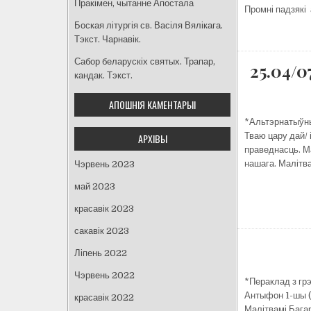
Пракімен, чытанне Апостала
Промні падзякі 
Боская літургія св. Васіля Вялікага.
Тэкст. Чарнавік.
Сабор беларускіх святых. Трапар,
25.04/
кандак. Тэкст.
АПОШНІЯ КАМЕНТАРЫІ
*Альтэрнатыўны 
Тваю цару дай/ 
АРХІВЫ
праведнасць. Ма
нашага. Малітв
Чэрвень 2023
май 2023
красавік 2023
сакавік 2023
Ліпень 2022
Чэрвень 2022
*Пераклад з гр
Антыфон 1-шы (з
красавік 2022
Малітвамі Багар