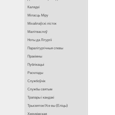
Калядкі
Міласць Міру
Міхайлаўскі лісток
Малітваслоў
Ноты да Літургіі
Паралітургічныя спевы
Пракімны
Публікацыі
Расклады
Службоўнік
Службы святым
Трапары і кандакі
Трысвятое/Усе вы (Еліцы)
Херувімская