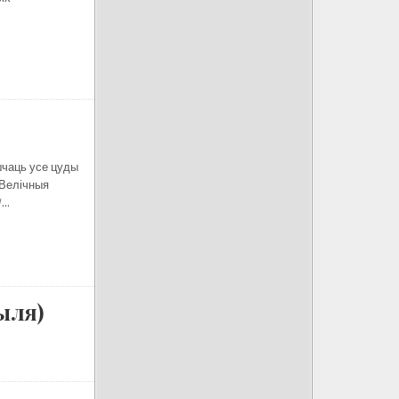
шчаць усе цуды
 Велічныя
/…
ыля)