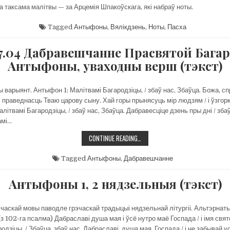
а таксама малітвы — за Арцемія Шпакоўскага, які набраў ноты.
Tagged
Антыфоны
,
Вялікдзень
,
Ноты
,
Пасха
07.04 Дабравешчанне Прасвятой Багар
Антыфоны, уваходны верш (тэкст)
варыянт. Антыфон 1: Малітвамі Багародзіцы, / збаў нас, Збаўца. Божа, с
і праведнасць Тваю царову сыну. Хай горы прынясуць мір людзям / і ўзгорк
літвамі Багародзіцы, / збаў нас, Збаўца. Дабравесціце дзень пры дні / зб
амі…
25.04/07.04
CONTINUE READING…
ДАБРАВЕШЧАННЕ
ПРАСВЯТОЙ
БАГАРОДЗІЦЫ.
Tagged
Антыфоны
,
Дабравешчанне
АНТЫФОНЫ,
УВАХОДНЫ
ВЕРШ
Антыфоны 1, 2 нядзельныя (тэкст)
(ТЭКСТ)
эчаскай мовы паводле грэчаскай традыцыі нядзельнай літургіі. Альтэрнат
 102-га псалма) Дабраславі душа мая і ўсё нутро маё Госпада / і імя свят
одзіцы, / Збаўца, збаў нас. Дабраславі, душа мая, Госпада / і не забывай ус