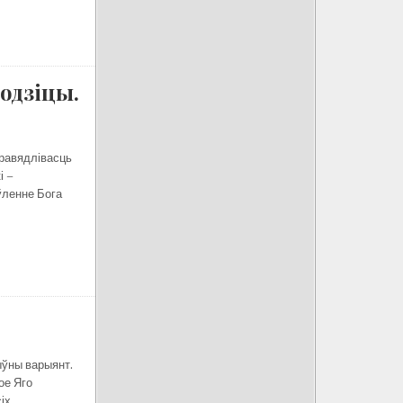
одзіцы.
правядлівасць
і –
аўленне Бога
ыўны варыянт.
ое Яго
іх