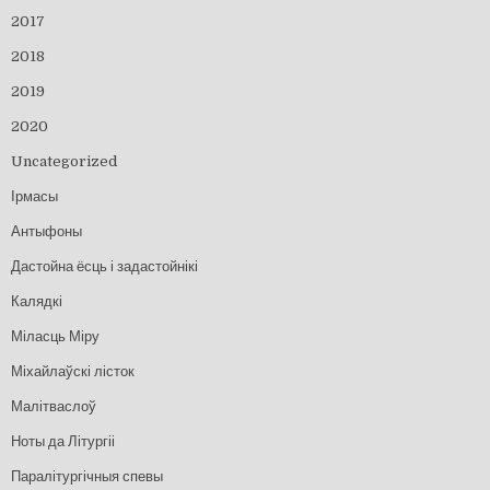
2017
2018
2019
2020
Uncategorized
Ірмасы
Антыфоны
Дастойна ёсць і задастойнікі
Калядкі
Міласць Міру
Міхайлаўскі лісток
Малітваслоў
Ноты да Літургіі
Паралітургічныя спевы