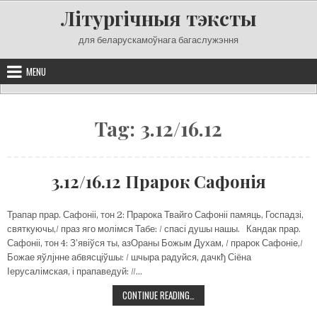
Skip
Літургічныя тэксты
to
content
для беларускамоўнага багаслужэння
MENU
Tag:
3.12/16.12
3.12/16.12 Прарок Сафонія
Трапар прар. Сафоніі, тон 2: Прарока Твайго Сафоніі памяць, Госпадзі,
святкуючы,/ праз яго молімся Табе: / спасі душы нашы. Кандак прар.
Сафоніі, тон 4: З’явіўся ты, азОраны Божым Духам, / прарок Сафоніе,/
Божае яўлјнне абвясціўшы: / шчыра радуйся, дачкђ Сіёна
Іерусалімская, і прапаведуй: //…
3.12/16.12
CONTINUE READING…
ПРАРОК
САФОНІЯ