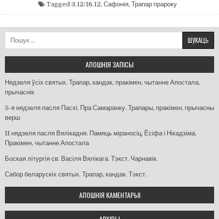
Tagged
3.12/16.12
,
Сафонія
,
Трапар прароку
Пошук:
АПОШНІЯ ЗАПІСЫ
Нядзеля ўсіх святых. Трапар, кандак, пракімен, чытанне Апостала,
прычаснік
5-я нядзеля пасля Пасхі. Пра Самаранку. Трапары, пракімен, прычасны
верш
II нядзеля пасля Вялікадня. Памяць міраносіц, Ёсіфа і Нікадзіма.
Пракімен, чытанне Апостала
Боская літургія св. Васіля Вялікага. Тэкст. Чарнавік.
Сабор беларускіх святых. Трапар, кандак. Тэкст.
АПОШНІЯ КАМЕНТАРЫІ
АРХІВЫ