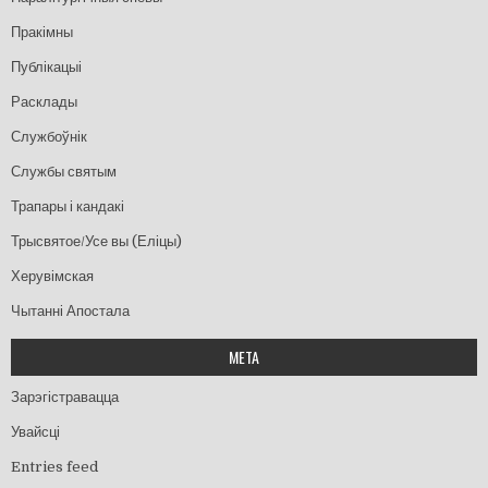
Пракімны
Публікацыі
Расклады
Службоўнік
Службы святым
Трапары і кандакі
Трысвятое/Усе вы (Еліцы)
Херувімская
Чытанні Апостала
МЕТА
Зарэгістравацца
Увайсці
Entries feed