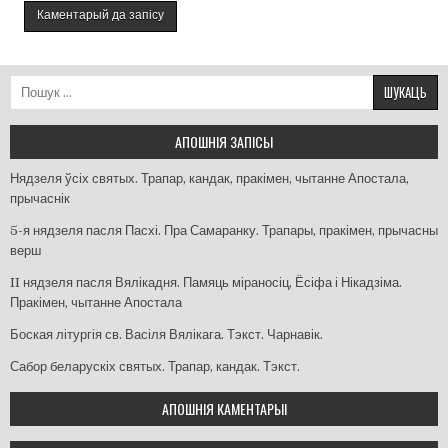
Пошук:
АПОШНІЯ ЗАПІСЫ
Нядзеля ўсіх святых. Трапар, кандак, пракімен, чытанне Апостала,
прычаснік
5-я нядзеля пасля Пасхі. Пра Самаранку. Трапары, пракімен, прычасны
верш
II нядзеля пасля Вялікадня. Памяць міраносіц, Ёсіфа і Нікадзіма.
Пракімен, чытанне Апостала
Боская літургія св. Васіля Вялікага. Тэкст. Чарнавік.
Сабор беларускіх святых. Трапар, кандак. Тэкст.
АПОШНІЯ КАМЕНТАРЫІ