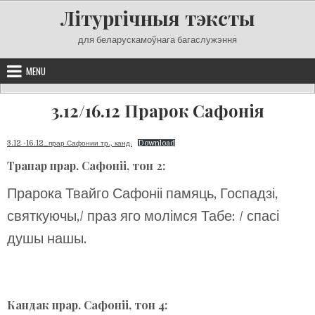
Skip
Літургічныя тэксты
to
content
для беларускамоўнага багаслужэння
MENU
3.12/16.12 Прарок Сафонія
3.12 -16.12_прар Сафонии тр., канд.
Download
Трапар прар. Сафоніі, тон 2:
Прарока Твайго Сафоніі памяць, Госпадзі,
святкуючы,/ праз яго молімся Табе: / спасі
душы нашы.
Кандак прар. Сафоніі, тон 4: