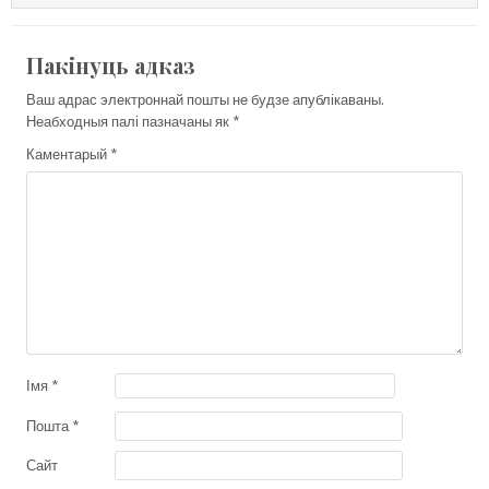
Пакінуць адказ
Ваш адрас электроннай пошты не будзе апублікаваны.
Неабходныя палі пазначаны як
*
Каментарый
*
Імя
*
Пошта
*
Сайт