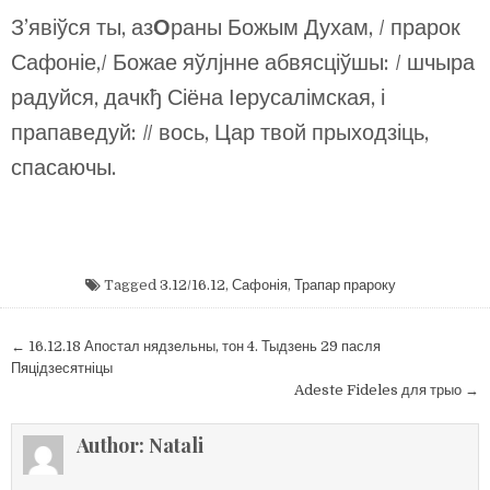
З’явіўся ты, аз
О
раны Божым Духам, / прарок
Сафоніе,/ Божае яўлјнне абвясціўшы: / шчыра
радуйся, дачкђ Сіёна Іерусалімская, і
прапаведуй: // вось, Цар твой прыходзіць,
спасаючы.
Tagged
3.12/16.12
,
Сафонія
,
Трапар прароку
Навігацыя
← 16.12.18 Апостал нядзельны, тон 4. Тыдзень 29 пасля
па
Пяцідзесятніцы
Adeste Fideles для трыо →
запісах
Author:
Natali