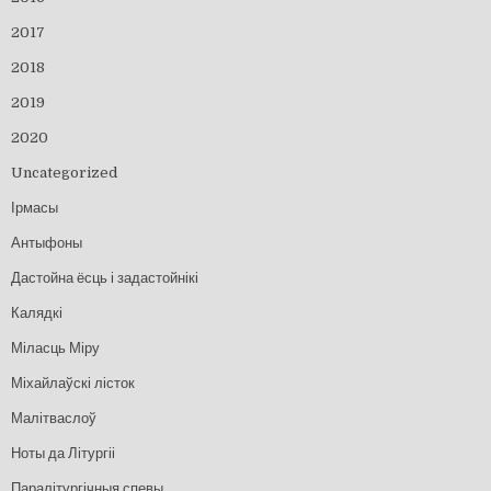
2017
2018
2019
2020
Uncategorized
Ірмасы
Антыфоны
Дастойна ёсць і задастойнікі
Калядкі
Міласць Міру
Міхайлаўскі лісток
Малітваслоў
Ноты да Літургіі
Паралітургічныя спевы