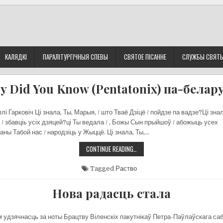
КАЛЯДКІ
ПАРАЛІТУРГІЧНЫЯ СПЕВЫ
СВЯТОЕ ПІСАННЕ
СЛУЖБЫ СВЯТ
y Did You Know (Pentatonix) па-белару
і Гарковіч Ці знала, Ты, Марыя, / што Тваё Дзіцё / пойдзе па вадзе?Ці зна
ё / збавціь усіх дзяцей?ці Ты ведала / , Божы Сын прыйшоў / абожыць усех
ы Табой нас / народзіць у Жыццё. Ці знала, Ты,…
MARY
CONTINUE READING…
DID
YOU
KNOW
Tagged
Раство
(PENTATONIX)
ПА-
БЕЛАРУСКУ.
Нова радасць стала
м удзячнасць за ноты Брацтву Віленскіх пакутнікаў Петра-Паўлаўскага саб