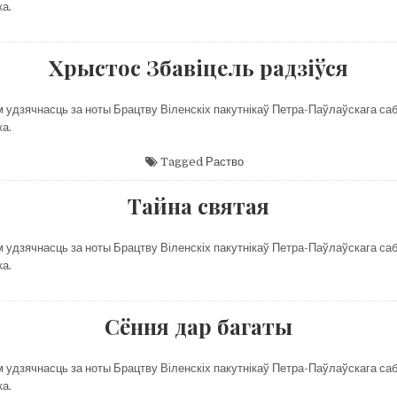
ка.
Хрыстос Збавіцель радзіўся
м удзячнасць за ноты Брацтву Віленскіх пакутнікаў Петра-Паўлаўскага саб
ка.
Tagged
Раство
Тайна святая
м удзячнасць за ноты Брацтву Віленскіх пакутнікаў Петра-Паўлаўскага саб
ка.
Сёння дар багаты
м удзячнасць за ноты Брацтву Віленскіх пакутнікаў Петра-Паўлаўскага саб
ка.