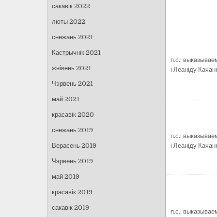
сакавік 2022
люты 2022
снежань 2021
Кастрычнік 2021
п.с.: выказывае
жнівень 2021
і Леаніду Качан
Чэрвень 2021
май 2021
красавік 2020
снежань 2019
п.с.: выказывае
і Леаніду Качан
Верасень 2019
Чэрвень 2019
май 2019
красавік 2019
сакавік 2019
п.с.: выказывае