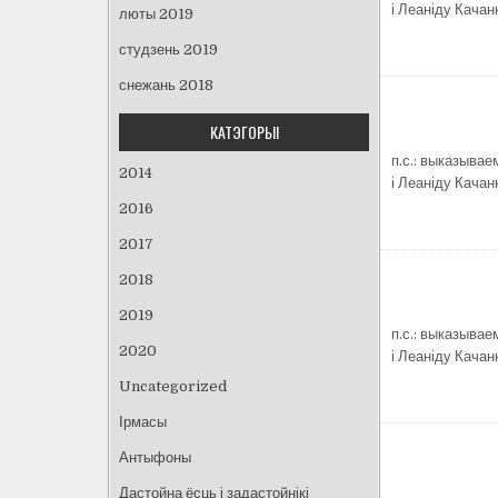
і Леаніду Качан
люты 2019
студзень 2019
снежань 2018
КАТЭГОРЫІ
п.с.: выказывае
2014
і Леаніду Качан
2016
2017
2018
2019
п.с.: выказывае
2020
і Леаніду Качан
Uncategorized
Ірмасы
Навіга
Антыфоны
па
Дастойна ёсць і задастойнікі