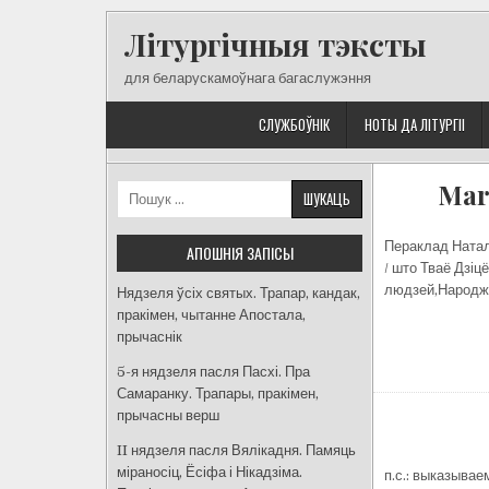
Skip
Літургічныя тэксты
to
content
для беларускамоўнага багаслужэння
СЛУЖБОЎНІК
НОТЫ ДА ЛІТУРГІІ
Mar
Пошук:
Пераклад Наталл
АПОШНІЯ ЗАПІСЫ
/ што Тваё Дзіц
людзей,Народжан
Нядзеля ўсіх святых. Трапар, кандак,
пракімен, чытанне Апостала,
прычаснік
5-я нядзеля пасля Пасхі. Пра
Самаранку. Трапары, пракімен,
прычасны верш
II нядзеля пасля Вялікадня. Памяць
міраносіц, Ёсіфа і Нікадзіма.
п.с.: выказывае