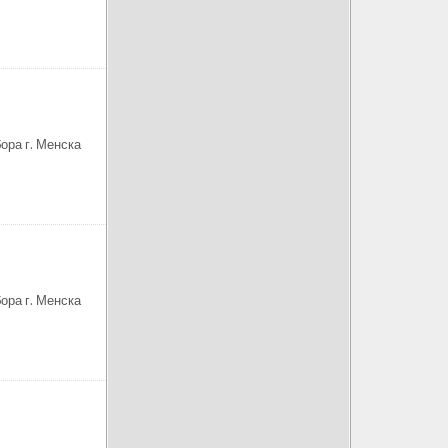
ора г. Менска
ора г. Менска