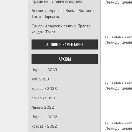
Пракімен, чытанне Апостала
і Леаніду Качан
Боская літургія св. Васіля Вялікага.
Тэкст. Чарнавік.
Сабор беларускіх святых. Трапар,
кандак. Тэкст.
п.с.: выказывае
і Леаніду Качан
АПОШНІЯ КАМЕНТАРЫІ
АРХІВЫ
Чэрвень 2023
май 2023
п.с.: выказывае
і Леаніду Качан
красавік 2023
сакавік 2023
Ліпень 2022
Чэрвень 2022
п.с.: выказывае
красавік 2022
і Леаніду Качан