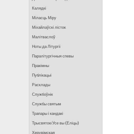
запісах
Калядкі
Міласць Міру
Міхайлаўскі лісток
Малітваслоў
Ноты да Літургіі
Паралітургічныя спевы
Пракімны
Публікацыі
Расклады
Службоўнік
Службы святым
Трапары і кандакі
Трысвятое/Усе вы (Еліцы)
Херувімская