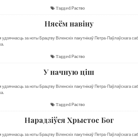
Tagged
Раство
Нясём навіну
м удзячнасць за ноты Брацтву Віленскіх пакутнікаў Петра-Паўлаўскага саб
ка.
Tagged
Раство
У начную ціш
м удзячнасць за ноты Брацтву Віленскіх пакутнікаў Петра-Паўлаўскага саб
ка.
Tagged
Раство
Нарадзіўся Хрыстос Бог
м удзячнасць за ноты Брацтву Віленскіх пакутнікаў Петра-Паўлаўскага саб