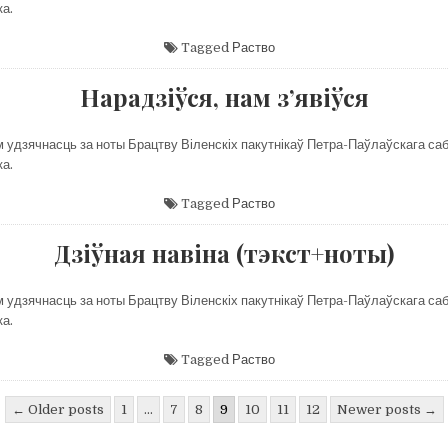
ка.
Tagged
Раство
Нарадзіўся, нам з’явіўся
м удзячнасць за ноты Брацтву Віленскіх пакутнікаў Петра-Паўлаўскага саб
ка.
Tagged
Раство
Дзіўная навіна (тэкст+ноты)
м удзячнасць за ноты Брацтву Віленскіх пакутнікаў Петра-Паўлаўскага саб
ка.
Tagged
Раство
цыя
← Older posts
1
…
7
8
9
10
11
12
Newer posts →